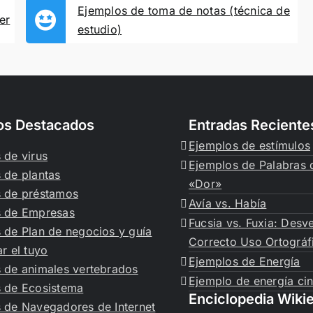
Ejemplos de toma de notas (técnica de
er
estudio)
los Destacados
Entradas Reciente
Ejemplos de estímulos
 de virus
Ejemplos de Palabras 
 de plantas
«Dor»
 de préstamos
Avía vs. Había
s de Empresas
Fucsia vs. Fuxia: Desv
 de Plan de negocios y guía
Correcto Uso Ortográf
r el tuyo
Ejemplos de Energía
 de animales vertebrados
Ejemplo de energía cin
 de Ecosistema
Enciclopedia Wiki
 de Navegadores de Internet