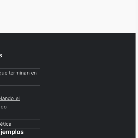
s
que terminan en
elando el
ico
ética
ejemplos