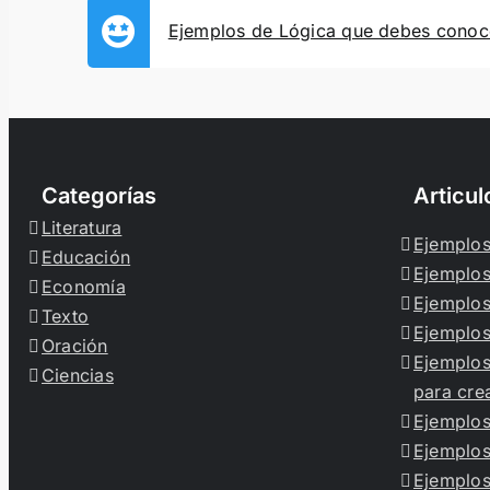
Ejemplos de Lógica que debes conoc
Categorías
Articu
Literatura
Ejemplos
Educación
Ejemplos
Economía
Ejemplos
Texto
Ejemplo
Oración
Ejemplos
Ciencias
para crea
Ejemplos
Ejemplos
Ejemplos