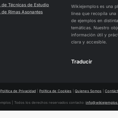
 de Técnicas de Estudio
Wikiejemplos es una p
 de Rimas Asonantes
línea que recopila una
de ejemplos en distint
temáticas. Nuestro obj
información útil y prá
clara y accesible.
Traducir
|
Política de Privacidad
|
Política de Cookies
|
Quienes Somos
|
Contác
mplos | Todos los derechos reservados contacto:
info@wikiejemplo