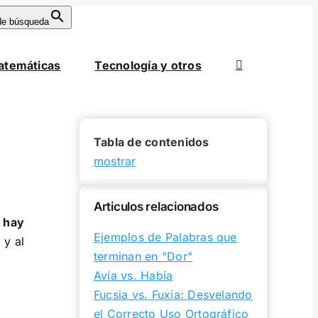
de búsqueda
atemáticas
Tecnología y otros
Tabla de contenidos
mostrar
Articulos relacionados
,
hay
Ejemplos de Palabras que
 y al
terminan en "Dor"
Avía vs. Había
Fucsia vs. Fuxia: Desvelando
el Correcto Uso Ortográfico