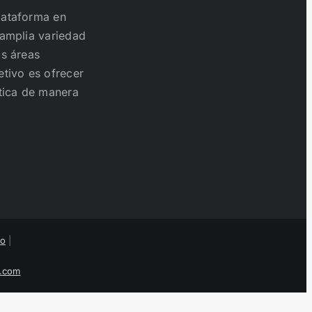
lataforma en
 amplia variedad
as áreas
etivo es ofrecer
ctica de manera
to
|
s.com