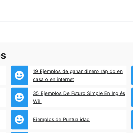
os
19 Ejemplos de ganar dinero rápido en
casa o en internet
35 Ejemplos De Futuro Simple En Inglés
Will
Ejemplos de Puntualidad