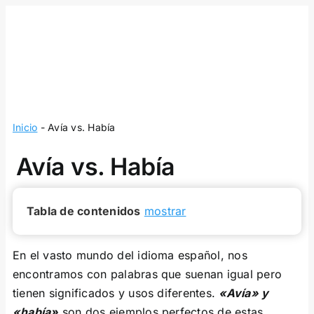
Skip
to
content
Inicio
-
Avía vs. Había
Avía vs. Había
Tabla de contenidos
mostrar
En el vasto mundo del idioma español, nos
encontramos con palabras que suenan igual pero
tienen significados y usos diferentes.
«Avía» y
«había»
son dos ejemplos perfectos de estas