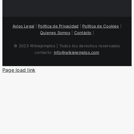
Aviso Legal
|
Política de Privacidad
|
Política de Cookies
|
Quienes Somos
|
Contácto
|
© 2023 Wikiejemplos | Todos los derechos reservados
contacto:
info@wikiejemplos.com
Page load link