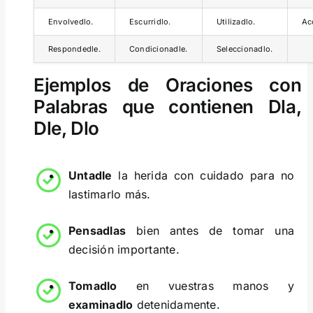
Envolvedlo.
Escurridlo.
Utilizadlo.
Ac
Respondedle.
Condicionadle.
Seleccionadlo.
Ejemplos de Oraciones con
Palabras que contienen Dla,
Dle, Dlo
Untadle
la herida con cuidado para no
lastimarlo más.
Pensadlas
bien antes de tomar una
decisión importante.
Tomadlo
en vuestras manos y
examinadlo
detenidamente.