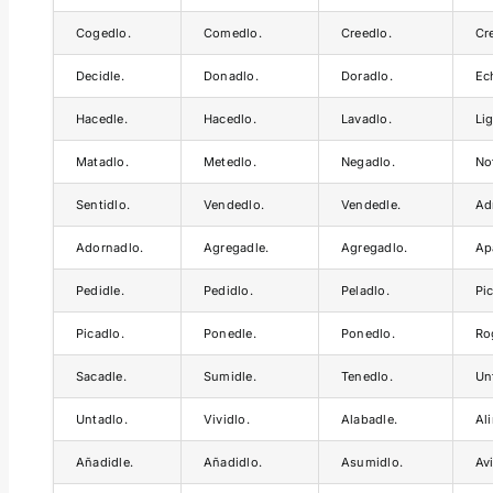
Cogedlo.
Comedlo.
Creedlo.
Cr
Decidle.
Donadlo.
Doradlo.
Ec
Hacedle.
Hacedlo.
Lavadlo.
Li
Matadlo.
Metedlo.
Negadlo.
No
Sentidlo.
Vendedlo.
Vendedle.
Ad
Adornadlo.
Agregadle.
Agregadlo.
Ap
Pedidle.
Pedidlo.
Peladlo.
Pi
Picadlo.
Ponedle.
Ponedlo.
Ro
Sacadle.
Sumidle.
Tenedlo.
Un
Untadlo.
Vividlo.
Alabadle.
Al
Añadidle.
Añadidlo.
Asumidlo.
Av