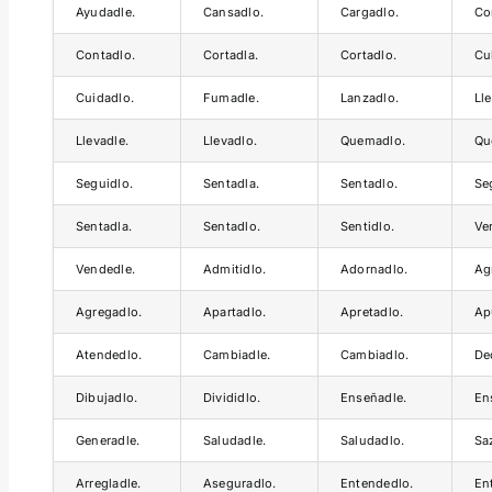
Ayudadle.
Cansadlo.
Cargadlo.
Co
Contadlo.
Cortadla.
Cortadlo.
Cu
Cuidadlo.
Fumadle.
Lanzadlo.
Ll
Llevadle.
Llevadlo.
Quemadlo.
Qu
Seguidlo.
Sentadla.
Sentadlo.
Se
Sentadla.
Sentadlo.
Sentidlo.
Ve
Vendedle.
Admitidlo.
Adornadlo.
Ag
Agregadlo.
Apartadlo.
Apretadlo.
Ap
Atendedlo.
Cambiadle.
Cambiadlo.
De
Dibujadlo.
Divididlo.
Enseñadle.
En
Generadle.
Saludadle.
Saludadlo.
Sa
Arregladle.
Aseguradlo.
Entendedlo.
En