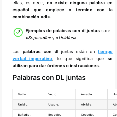
ellas, es decir,
no existe ninguna palabra en
español que empiece o termine con la
combinación «dl».
Ejemplos de palabras con dl juntas
son:
«
Separa
dl
e»
y «
Uni
dl
os».
Las
palabras
con
dl
juntas están en
tiempo
verbal imperativo
, lo que significa que
se
utilizan para dar órdenes o instrucciones
.
Palabras con DL juntas
Vedle.
Vedlo.
Amadlo.
Un
Unidlo.
Usadle.
Abridle.
Ab
Bañadlo.
Bebedlo.
Cocedlo.
Co