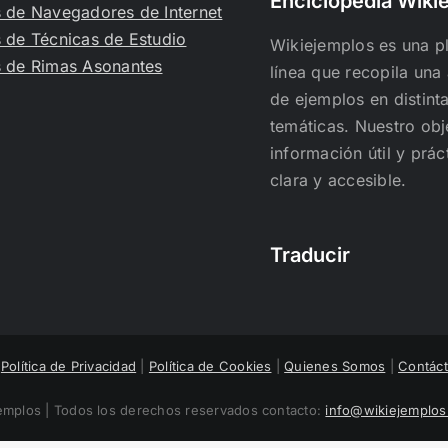
Enciclopedia Wiki
 de Navegadores de Internet
 de Técnicas de Estudio
Wikiejemplos es una p
 de Rimas Asonantes
línea que recopila una
de ejemplos en distint
temáticas. Nuestro obj
información útil y prá
clara y accesible.
Traducir
|
Política de Privacidad
|
Política de Cookies
|
Quienes Somos
|
Contác
mplos | Todos los derechos reservados contacto:
info@wikiejemplo