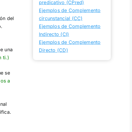
predicativo (CPred)
Ejemplos de Complemento
ón del
circunstancial (CC)
o.
Ejemplos de Complemento
Indirecto (CI)
Ejemplos de Complemento
ce una
Directo (CD)
 ti.)
ue se
mos a
nal
fica.