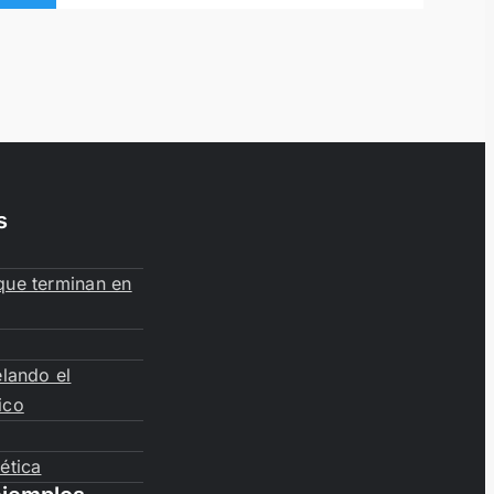
s
que terminan en
elando el
ico
ética