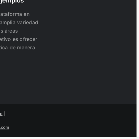
ejemplos
lataforma en
 amplia variedad
as áreas
etivo es ofrecer
ctica de manera
to
|
s.com