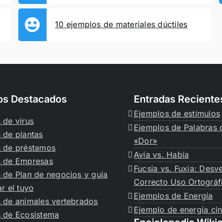
10 ejemplos de materiales dúctiles
los Destacados
Entradas Reciente
Ejemplos de estímulos
 de virus
Ejemplos de Palabras 
 de plantas
«Dor»
 de préstamos
Avía vs. Había
s de Empresas
Fucsia vs. Fuxia: Desv
 de Plan de negocios y guía
Correcto Uso Ortográf
r el tuyo
Ejemplos de Energía
 de animales vertebrados
Ejemplo de energía cin
 de Ecosistema