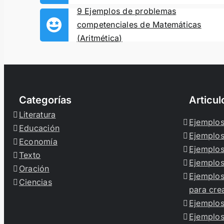
9 Ejemplos de problemas
competenciales de Matemáticas
(Aritmética)
Categorías
Articu
Literatura
Ejemplos
Educación
Ejemplos
Economía
Ejemplos
Texto
Ejemplo
Oración
Ejemplos
Ciencias
para crea
Ejemplos
Ejemplos