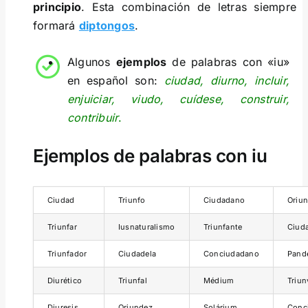
principio
. Esta combinación de letras siempre
formará
diptongos
.
Algunos
ejemplos
de palabras con «iu»
en español son:
ciudad, diurno, incluir,
enjuiciar, viudo, cuídese, construir,
contribuir
.
Ejemplos de palabras con iu
Ciudad
Triunfo
Ciudadano
Oriu
Triunfar
Iusnaturalismo
Triunfante
Ciud
Triunfador
Ciudadela
Conciudadano
Pand
Diurético
Triunfal
Médium
Triun
Diuresis
Oriundez
Solárium
Conc