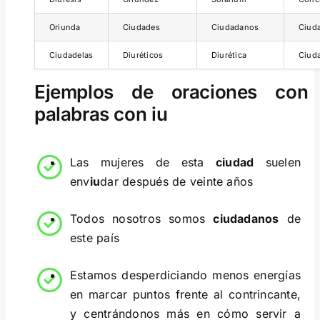
Oriunda
Ciudades
Ciudadanos
Ciud
Ciudadelas
Diuréticos
Diurética
Ciud
Ejemplos de oraciones con
palabras con iu
Las mujeres de esta
ciudad
suelen
env
iu
dar después de veinte años
Todos nosotros somos
ciudadanos
de
este país
Estamos desperdiciando menos energías
en marcar puntos frente al contrincante,
y centrándonos más en cómo servir a