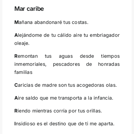
Mar caribe
M
añana abandonaré tus costas.
A
lejándome de tu cálido aire tu embriagador
oleaje.
R
emontan tus aguas desde tiempos
inmemoriales, pescadores de honradas
familias
C
aricias de madre son tus acogedoras olas.
A
ire saldo que me transporta a la infancia.
R
iendo mientras corría por tus orillas.
I
nsidioso es el destino que de ti me aparta.