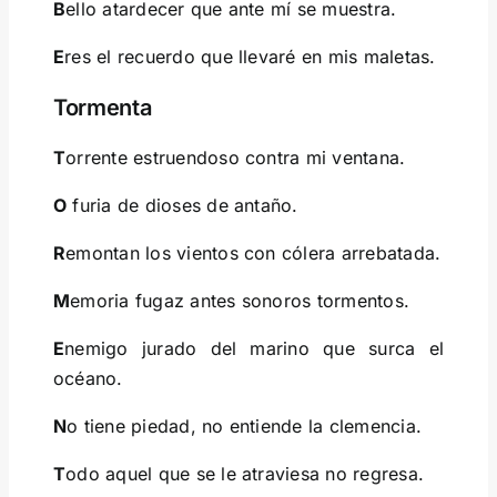
B
ello atardecer que ante mí se muestra.
E
res el recuerdo que llevaré en mis maletas.
Tormenta
T
orrente estruendoso contra mi ventana.
O
furia de dioses de antaño.
R
emontan los vientos con cólera arrebatada.
M
emoria fugaz antes sonoros tormentos.
E
nemigo jurado del marino que surca el
océano.
N
o tiene piedad, no entiende la clemencia.
T
odo aquel que se le atraviesa no regresa.