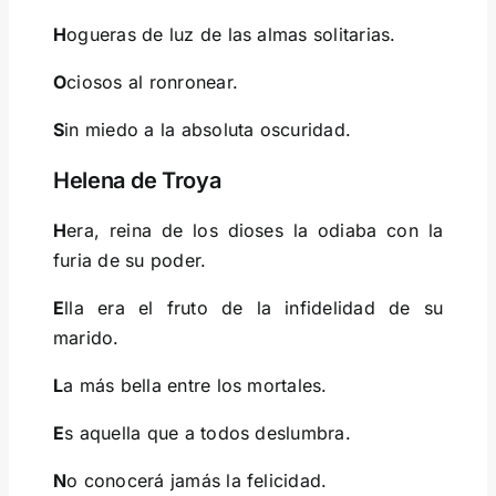
H
ogueras de luz de las almas solitarias.
O
ciosos al ronronear.
S
in miedo a la absoluta oscuridad.
Helena de Troya
H
era, reina de los dioses la odiaba con la
furia de su poder.
E
lla era el fruto de la infidelidad de su
marido.
L
a más bella entre los mortales.
E
s aquella que a todos deslumbra.
N
o conocerá jamás la felicidad.