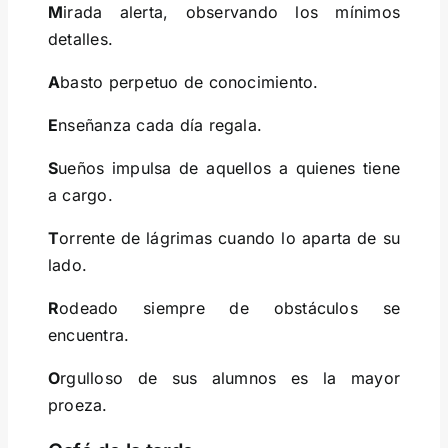
M
irada alerta, observando los mínimos
detalles.
A
basto perpetuo de conocimiento.
E
nseñanza cada día regala.
S
ueños impulsa de aquellos a quienes tiene
a cargo.
T
orrente de lágrimas cuando lo aparta de su
lado.
R
odeado siempre de obstáculos se
encuentra.
O
rgulloso de sus alumnos es la mayor
proeza.