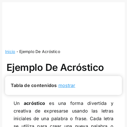
Skip
to
content
Inicio
-
Ejemplo De Acróstico
Ejemplo De Acróstico
Tabla de contenidos
mostrar
Un
acróstico
es una forma divertida y
creativa de expresarse usando las letras
iniciales de una palabra o frase. Cada letra
se utiliza para crear una nueva palabra o