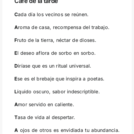
Café de la tarde
C
ada día los vecinos se reúnen.
A
roma de casa, recompensa del trabajo.
F
ruto de la tierra, néctar de dioses.
E
l deseo aflora de sorbo en sorbo.
D
iríase que es un ritual universal.
E
se es el brebaje que inspira a poetas.
L
íquido oscuro, sabor indescriptible.
A
mor servido en caliente.
T
asa de vida al despertar.
A
ojos de otros es envidiada tu abundancia.