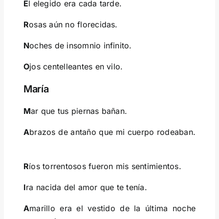
E
l elegido era cada tarde.
R
osas aún no florecidas.
N
oches de insomnio infinito.
O
jos centelleantes en vilo.
María
M
ar que tus piernas bañan.
A
brazos de antaño que mi cuerpo rodeaban.
R
íos torrentosos fueron mis sentimientos.
I
ra nacida del amor que te tenía.
A
marillo era el vestido de la última noche