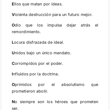
E
llos que matan por ideas.
V
iolenta destrucción para un futuro mejor.
O
dio que los impulsa dejar atrás el
remordimiento.
L
ocura disfrazada de ideal.
U
nidos bajo un único mandato.
C
orrompidos por el poder.
I
nfluidos por la doctrina.
O
primidos por el absolutismo que
prometieron abolir.
N
o siempre son los héroes que prometen
ser.