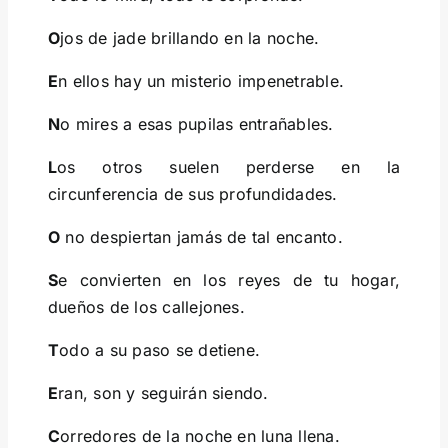
O
jos de jade brillando en la noche.
E
n ellos hay un misterio impenetrable.
N
o mires a esas pupilas entrañables.
L
os otros suelen perderse en la
circunferencia de sus profundidades.
O
no despiertan jamás de tal encanto.
S
e convierten en los reyes de tu hogar,
dueños de los callejones.
T
odo a su paso se detiene.
E
ran, son y seguirán siendo.
C
orredores de la noche en luna llena.