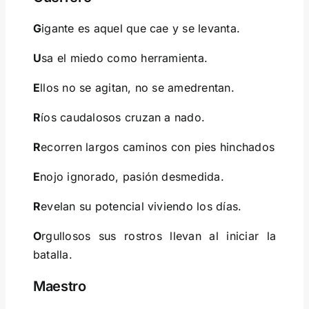
G
igante es aquel que cae y se levanta.
U
sa el miedo como herramienta.
E
llos no se agitan, no se amedrentan.
R
íos caudalosos cruzan a nado.
R
ecorren largos caminos con pies hinchados
E
nojo ignorado, pasión desmedida.
R
evelan su potencial viviendo los días.
O
rgullosos sus rostros llevan al iniciar la
batalla.
Maestro