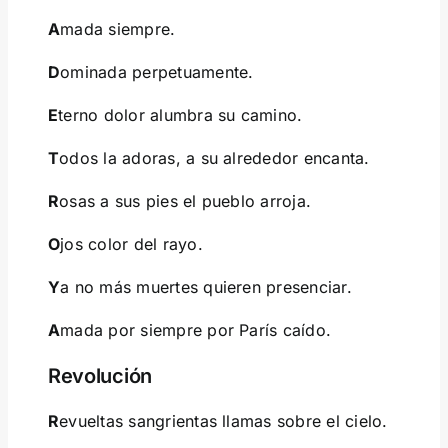
A
mada siempre.
D
ominada perpetuamente.
E
terno dolor alumbra su camino.
T
odos la adoras, a su alrededor encanta.
R
osas a sus pies el pueblo arroja.
O
jos color del rayo.
Y
a no más muertes quieren presenciar.
A
mada por siempre por París caído.
Revolución
R
evueltas sangrientas llamas sobre el cielo.