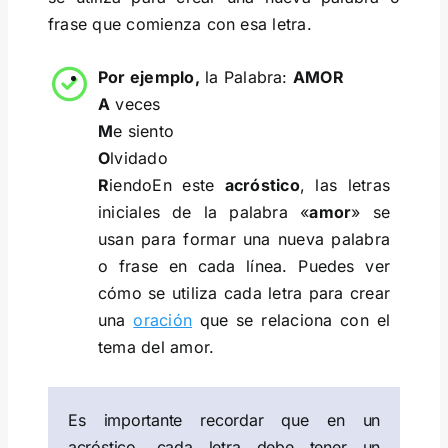
frase que comienza con esa letra.
Por ejemplo,
la Palabra:
AMOR
A
veces
M
e siento
O
lvidado
R
iendoEn este
acróstico
, las letras
iniciales de la palabra «
amor
» se
usan para formar una nueva palabra
o frase en cada línea. Puedes ver
cómo se utiliza cada letra para crear
una
oración
que se relaciona con el
tema del amor.
Es importante recordar que en un
acróstico, cada letra debe tener un