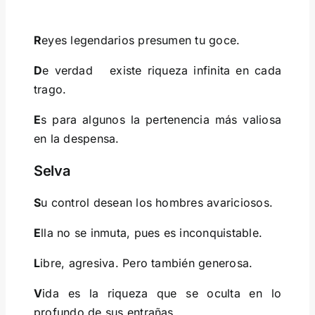
R
eyes legendarios presumen tu goce.
D
e verdad existe riqueza infinita en cada
trago.
E
s para algunos la pertenencia más valiosa
en la despensa.
Selva
S
u control desean los hombres avariciosos.
E
lla no se inmuta, pues es inconquistable.
L
ibre, agresiva. Pero también generosa.
V
ida es la riqueza que se oculta en lo
profundo de sus entrañas.