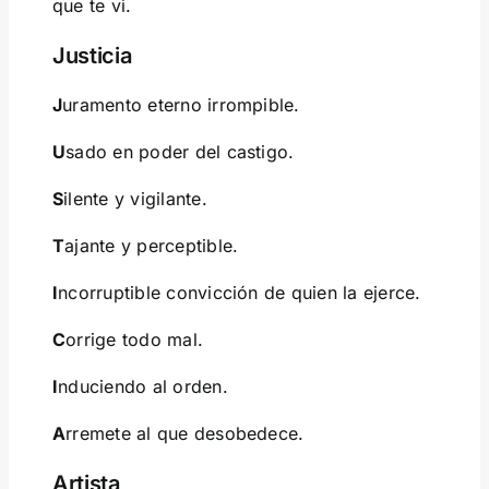
que te vi.
Justicia
J
uramento eterno irrompible.
U
sado en poder del castigo.
S
ilente y vigilante.
T
ajante y perceptible.
I
ncorruptible convicción de quien la ejerce.
C
orrige todo mal.
I
nduciendo al orden.
A
rremete al que desobedece.
Artista