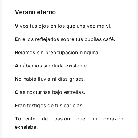
Verano eterno
V
ivos tus ojos en los que una vez me vi.
E
n ellos reflejados sobre tus pupilas café.
R
eíamos sin preocupación ninguna.
A
mábamos sin duda existente.
N
o había lluvia ni días grises.
O
las nocturnas bajo estrellas.
E
ran testigos de tus caricias.
T
orrente de pasión que mi corazón
exhalaba.