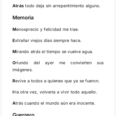
Atrás
todo deja sin arrepentimiento alguno.
Memoria
M
enosprecio y felicidad me trae.
E
xtrañar viejos días siempre hace.
M
irando atrás el tiempo se vuelve agua.
O
riundo del ayer me convierten sus
imágenes.
R
evive a todos a quienes que ya se fueron.
I
ría otra vez, volvería a vivir todo aquello.
A
trás cuando el mundo aún era inocente.
Guerrero