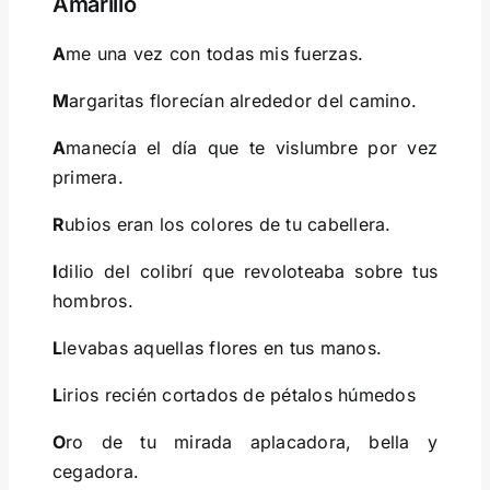
Amarillo
A
me una vez con todas mis fuerzas.
M
argaritas florecían alrededor del camino.
A
manecía el día que te vislumbre por vez
primera.
R
ubios eran los colores de tu cabellera.
I
dilio del colibrí que revoloteaba sobre tus
hombros.
L
levabas aquellas flores en tus manos.
L
irios recién cortados de pétalos húmedos
O
ro de tu mirada aplacadora, bella y
cegadora.