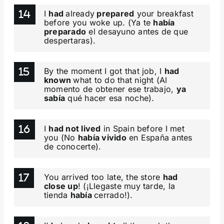
I
had
already
prepared
your breakfast
before you woke up. (Ya te
había
preparado
el desayuno antes de que
despertaras).
By the moment I got that job, I
had
known
what to do that night (Al
momento de obtener ese trabajo,
ya
sabía
qué hacer esa noche).
I
had not lived
in Spain before I met
you (No
había vivido
en España antes
de conocerte).
You arrived too late, the store
had
close up
! (¡Llegaste muy tarde, la
tienda
había
cerrado!).