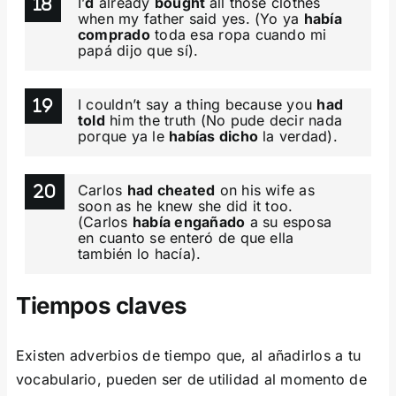
I’
d
already
bought
all those clothes
when my father said yes. (Yo ya
había
comprado
toda esa ropa cuando mi
papá dijo que sí).
I couldn’t say a thing because you
had
told
him the truth (No pude decir nada
porque ya le
habías dicho
la verdad).
Carlos
had cheated
on his wife as
soon as he knew she did it too.
(Carlos
había engañado
a su esposa
en cuanto se enteró de que ella
también lo hacía).
Tiempos claves
Existen adverbios de tiempo que, al añadirlos a tu
vocabulario, pueden ser de utilidad al momento de