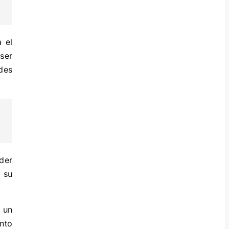
 el
 ser
des
der
 su
 un
nto