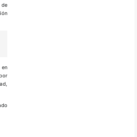
 de
ión
 en
por
ad,
ado