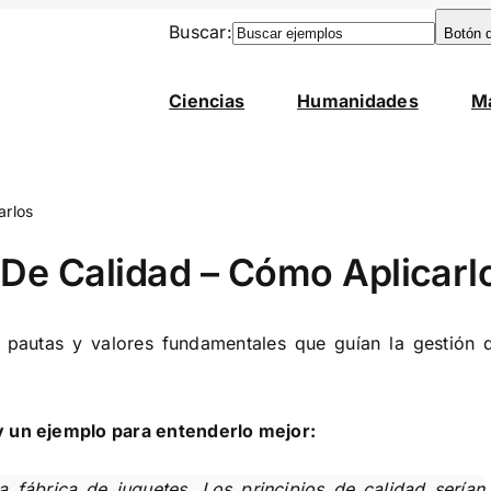
Buscar:
Botón 
Ciencias
Humanidades
M
arlos
 De Calidad – Cómo Aplicarl
s pautas y valores fundamentales que guían la gestión 
 y un ejemplo para entenderlo mejor:
 fábrica de juguetes. Los principios de calidad serían