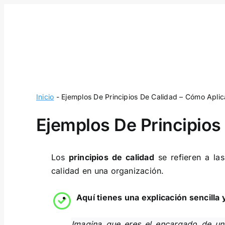
Skip
to
content
Inicio
-
Ejemplos De Principios De Calidad – Cómo Aplic
Ejemplos De Principios
Los
principios de calidad
se refieren a la
calidad en una organización.
Aquí tienes una explicación sencilla
Imagina que eres el encargado de una