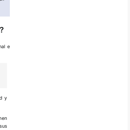
?
nal e
d y
nen
sus