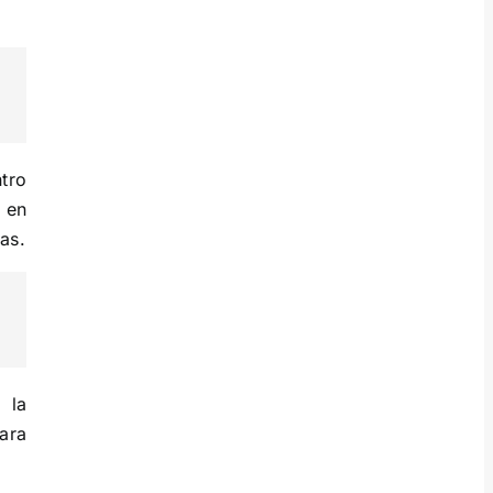
tro
n en
as.
 la
ara