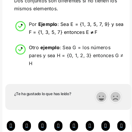
Dos conjuntos son diferentes si no tienen los
mismos elementos.
Po
r
Ejemplo
: Sea E = {1, 3, 5, 7, 9} y sea
F = {1, 3, 5, 7} entonces E
≠
F
Otro
ejemplo
:
Sea G = los números
pares y sea H = {0, 1, 2, 3} entonces G ≠
H
¿Te ha gustado lo que has leído?