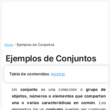
Skip
to
content
Inicio
-
Ejemplos de Conjuntos
Ejemplos de Conjuntos
Tabla de contenidos
mostrar
Un
conjunto
es una colección o
grupo de
objetos, números o elementos que comparten
una o varias características en común
. Los
elementos de un
conjunto
pueden ser cualquier