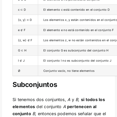
c ⊂ D
El elemento c está contenido en el conjunto D
{x, y} ⊂ D
Los elementos x, y están contenidos en el conjunt
e ⊄ F
El elemento e no está contenido en el conjunto F
{z, w} ⊄ F
Los elementos z, w no están contenidos en el conj
G ⊂ H
El conjunto G es subconjunto del conjunto H
I ⊄ J
El conjunto I no es subconjunto del conjunto J
Ø
Conjunto vacío, no tiene elementos
Subconjuntos
Si tenemos dos conjuntos,
A
y
B,
si todos los
elementos
del conjunto
A
pertenecen al
conjunto
B,
entonces podemos señalar que el