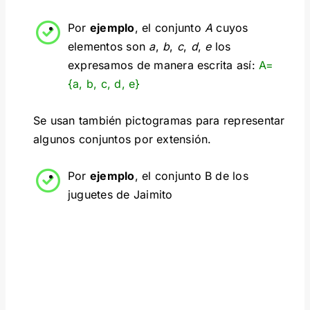
Por
ejemplo
, el conjunto
A
cuyos
elementos son
a
,
b
,
c
,
d
,
e
los
expresamos de manera escrita así:
A=
{a, b, c, d, e}
Se usan también pictogramas para representar
algunos conjuntos por extensión.
Por
ejemplo
, el conjunto B de los
juguetes de Jaimito