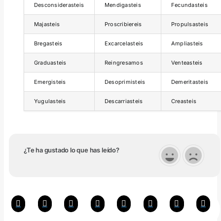
Desconsiderasteis
Mendigasteis
Fecundasteis
Majasteis
Proscribiereis
Propulsasteis
Bregasteis
Excarcelasteis
Ampliasteis
Graduasteis
Reingresamos
Venteasteis
Emergisteis
Desoprimisteis
Demeritasteis
Yugulasteis
Descarriasteis
Creasteis
¿Te ha gustado lo que has leído?