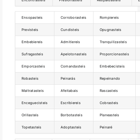
Ensopasteis
Corroborasteis
Rompiereis
Previsteis
Cundisteis
Opugnasteis
Embebiereis
Admitiereis
Tranquilizasteis
Sufragasteis
Apelotonasteis
Proporcionasteis
Emporcasteis
Comandasteis
Embebecisteis
Robasteis
Peinarás
Repeinando
Maltratasteis
Afeitabais
Rascasteis
Enceguecisteis
Escribiereis
Cobrasteis
Orillasteis
Borbotasteis
Planeasteis
Topetasteis
Adoptasteis
Peinaré