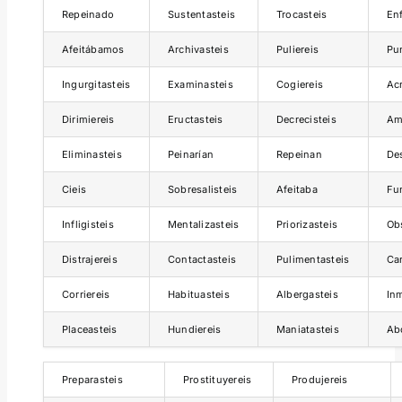
Repeinado
Sustentasteis
Trocasteis
Enf
Afeitábamos
Archivasteis
Puliereis
Pu
Ingurgitasteis
Examinasteis
Cogiereis
Acr
Dirimiereis
Eructasteis
Decrecisteis
Am
Eliminasteis
Peinarían
Repeinan
Des
Cieis
Sobresalisteis
Afeitaba
Fu
Infligisteis
Mentalizasteis
Priorizasteis
Ob
Distrajereis
Contactasteis
Pulimentasteis
Car
Corriereis
Habituasteis
Albergasteis
In
Placeasteis
Hundiereis
Maniatasteis
Ab
Preparasteis
Prostituyereis
Produjereis