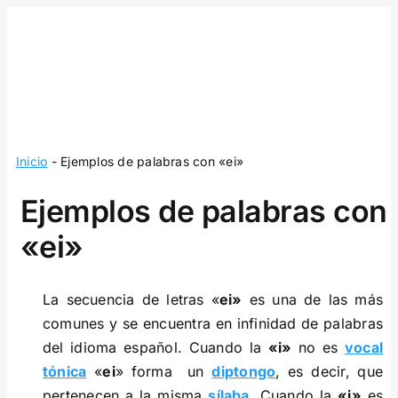
Skip
to
content
Inicio
-
Ejemplos de palabras con «ei»
Ejemplos de palabras con
«ei»
La secuencia de letras «
ei»
es una de las más
comunes y se encuentra en infinidad de palabras
del idioma español. Cuando la
«i»
no es
vocal
tónica
«
ei
» forma un
diptongo
, es decir, que
pertenecen a la misma
sílaba
. Cuando la
«i»
es