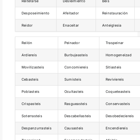
Reiterarse
Desleimiento
Beis
Desposeimiento
Afeitador
Reinstauración
Reidor
Enaceitar
Anteiglesia
Reilón
Peinador
Traspeinar
Ardiereis
Burbujeasteis
Homogeneizad
Movilizasteis
Concomiereis
Sitiasteis
Cebasteis
Sumisteis
Reviviereis
Poblasteis
Ocultasteis
Coqueteasteis
Crispasteis
Rasgueasteis
Conservasteis
Soterrasteis
Descabellasteis
Desobedeciereis
Despanzurrasteis
Causasteis
Encendiereis