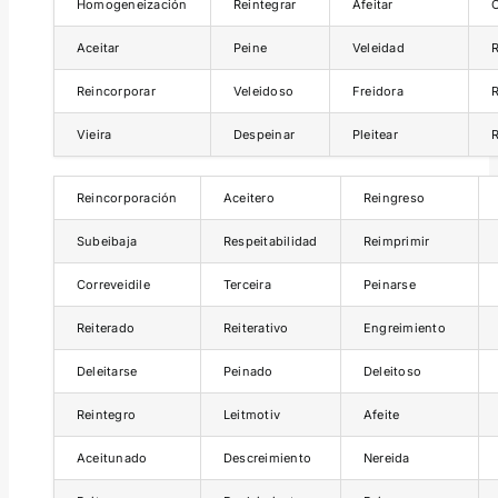
Homogeneización
Reintegrar
Afeitar
Aceitar
Peine
Veleidad
R
Reincorporar
Veleidoso
Freidora
R
Vieira
Despeinar
Pleitear
R
Reincorporación
Aceitero
Reingreso
Subeibaja
Respeitabilidad
Reimprimir
Correveidile
Terceira
Peinarse
Reiterado
Reiterativo
Engreimiento
Deleitarse
Peinado
Deleitoso
Reintegro
Leitmotiv
Afeite
Aceitunado
Descreimiento
Nereida