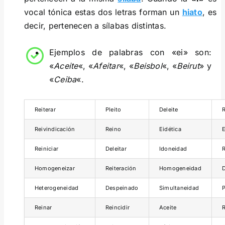
vocal tónica estas dos letras forman un
hiato
, es
decir, pertenecen a sílabas distintas.
Ejemplos de palabras con «ei» son:
«
Aceite
«, «
Afeitar
«, «
Beisbol
«, «
Beirut
» y
«
Ceiba
«.
Reiterar
Pleito
Deleite
R
Reivindicación
Reino
Eidética
Reiniciar
Deleitar
Idoneidad
Homogeneizar
Reiteración
Homogeneidad
Heterogeneidad
Despeinado
Simultaneidad
P
Reinar
Reincidir
Aceite
R