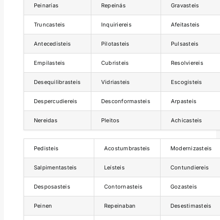
Peinarías
Repeinás
Gravasteis
Truncasteis
Inquiriereis
Afeitasteis
Antecedisteis
Pilotasteis
Pulsasteis
Empilasteis
Cubristeis
Resolviereis
Desequilibrasteis
Vidriasteis
Escogisteis
Despercudiereis
Desconformasteis
Arpasteis
Nereidas
Pleitos
Achicasteis
Pedisteis
Acostumbrasteis
Modernizasteis
Salpimentasteis
Leísteis
Contundiereis
Desposasteis
Contornasteis
Gozasteis
Peinen
Repeinaban
Desestimasteis