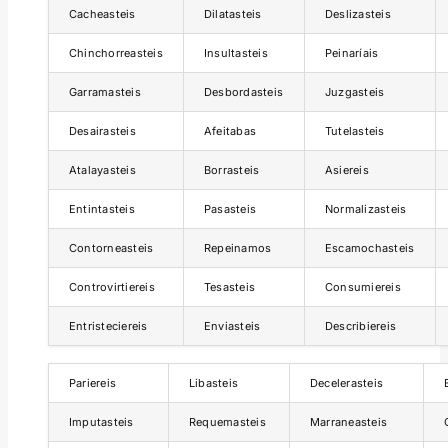
Cacheasteis
Dilatasteis
Deslizasteis
Chinchorreasteis
Insultasteis
Peinaríais
Garramasteis
Desbordasteis
Juzgasteis
Desairasteis
Afeitabas
Tutelasteis
Atalayasteis
Borrasteis
Asiereis
Entintasteis
Pasasteis
Normalizasteis
Contorneasteis
Repeinamos
Escamochasteis
Controvirtiereis
Tesasteis
Consumiereis
Entristeciereis
Enviasteis
Describiereis
Pariereis
Libasteis
Decelerasteis
Imputasteis
Requemasteis
Marraneasteis