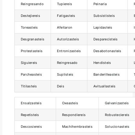
Reingresando
Tupiereis
Peinaría
Destejiereis
Fatigasteis
Subsististeis
Toreasteis
Afeitaron
Lapidasteis
Desgranasteis
Autorizasteis
Desparecisteis
Protestasteis
Entronizasteis
Desabotonasteis
Siguiereis
Reingresado
Hendisteis
Parcheasteis
Suplisteis
Banderilleasteis
Titilasteis
Deis
Avituallasteis
Ensalzasteis
Oxeasteis
Galvanizasteis
Repetisteis
Respondiereis
Robusteciereis
Descosiereis
Machihembrasteis
Solucionasteis