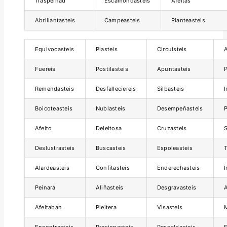
Traspeinad
Escamondasteis
Afeitás
Abrillantasteis
Campeasteis
Planteasteis
Equivocasteis
Piasteis
Circuisteis
A
Fuereis
Postilasteis
Apuntasteis
Remendasteis
Desfalleciereis
Silbasteis
I
Boicoteasteis
Nublasteis
Desempeñasteis
Afeito
Deleitosa
Cruzasteis
Deslustrasteis
Buscasteis
Espoleasteis
T
Alardeasteis
Confitasteis
Enderechasteis
I
Peinará
Aliñasteis
Desgravasteis
A
Afeitaban
Pleitera
Visasteis
M
Encontrasteis
Presionasteis
Respaldasteis
E