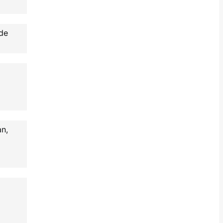
 de
an,