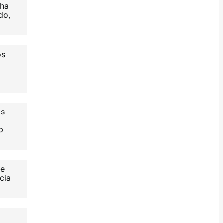
 ha
do,
os
a
es
eb
ae
cia