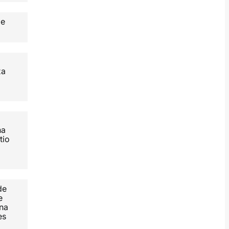
de
ta
na
tio
de
e
ina
es