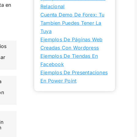
ta en
Relacional
Cuenta Demo De Forex: Tu
Tambien Puedes Tener La
Tuya
Ejemplos De Páginas Web
ios
Creadas Con Wordpress
s
Ejemplos De Tiendas En
sar
Facebook
Ejemplos De Presentaciones
En Power Point
a
ón
in
n