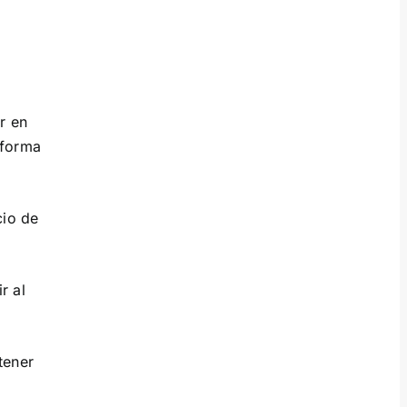
r en
aforma
cio de
r al
tener