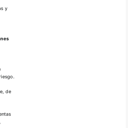
as y
anes
n
riesgo.
e, de
entas
,