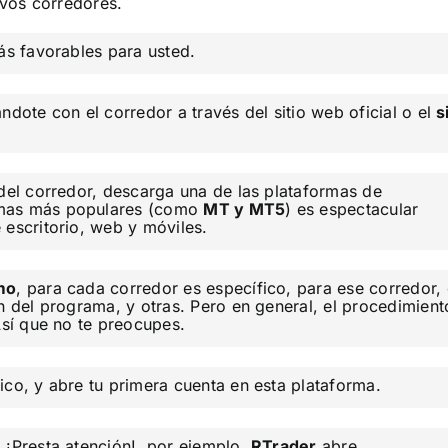
vos corredores.
ás favorables para usted.
ndote con el corredor a través del sitio web oficial o el
s
 del corredor, descarga una de las plataformas de
rmas más populares (como
MT y MT5
) es espectacular
 escritorio, web y móviles.
mo
, para cada corredor es específico, para ese corredor, 
n del programa, y otras. Pero en general, el procedimient
Así que no te preocupes.
ico, y abre tu primera cuenta en esta plataforma.
 ¡Presta atención!, por ejemplo,
RTrader
abre