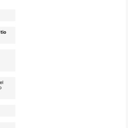
itio
el
o