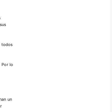
s
sus
a todos
 Por lo
nan un
r