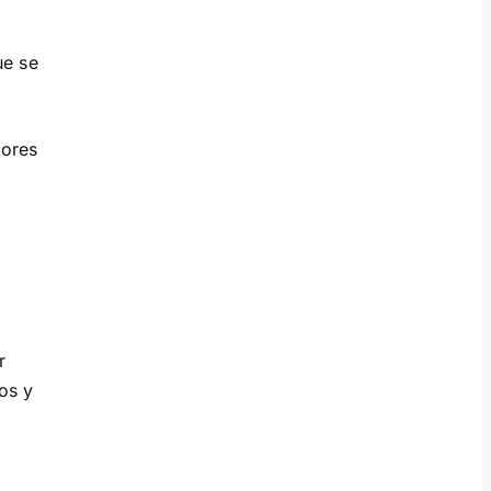
ue se
dores
r
os y