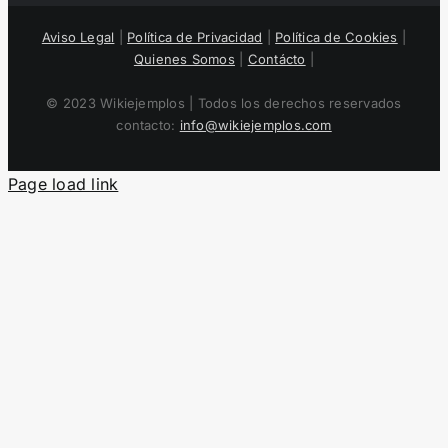
Aviso Legal
|
Política de Privacidad
|
Política de Cookies
|
Quienes Somos
|
Contácto
|
© 2023 Wikiejemplos | Todos los derechos reservados
contacto:
info@wikiejemplos.com
Page load link