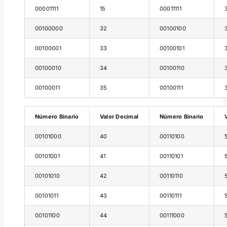
00001111
15
00011111
00100000
32
00100100
00100001
33
00100101
00100010
34
00100110
00100011
35
00100111
Número Binario
Valor Decimal
Número Binario
00101000
40
00110100
00101001
41
00110101
00101010
42
00110110
00101011
43
00110111
00101100
44
00111000