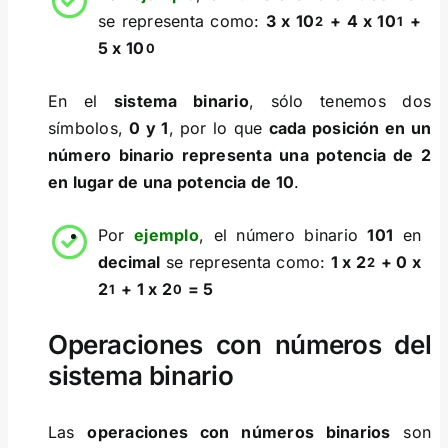
se representa como:
3 x 10
+ 4 x 10
+
2
1
5 x 10
0
En el
sistema binario
, sólo tenemos dos
símbolos,
0 y 1
, por lo que
cada posición en un
número binario representa una potencia de 2
en lugar de una potencia de 10
.
Por
ejemplo
, el número binario
101
en
decimal
se representa como:
1 x 2
+ 0 x
2
2
+ 1 x 2
= 5
1
0
Operaciones con números del
sistema binario
Las
operaciones con números binarios
son