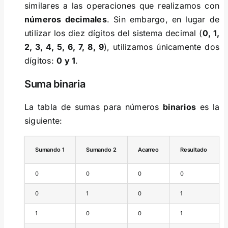
similares a las operaciones que realizamos con
números decimales
. Sin embargo, en lugar de
utilizar los diez dígitos del sistema decimal (
0, 1,
2, 3, 4, 5, 6, 7, 8, 9
), utilizamos únicamente dos
dígitos:
0 y 1
.
Suma binaria
La tabla de sumas para números
binarios
es la
siguiente:
Sumando 1
Sumando 2
Acarreo
Resultado
0
0
0
0
0
1
0
1
1
0
0
1