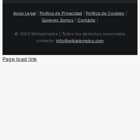
Aviso Legal
|
Política de Privacidad
|
Política de Cookies
|
Quienes Somos
|
Contácto
|
© 2023 Wikiejemplos | Todos los derechos reservados
contacto:
info@wikiejemplos.com
Page load link