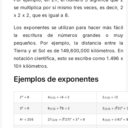
se multiplica por sí mismo tres veces, es decir, 2
x 2 x 2, que es igual a 8.
Los exponentes se utilizan para hacer más fácil
la escritura de números grandes o muy
pequeños. Por ejemplo, la distancia entre la
Tierra y el Sol es de 149,600,000 kilómetros. En
notación científica, esto se escribe como 1.496 x
10
kilómetros.
8
Ejemplos de exponentes
2³ = 8
4
= √4 = 2
2
= √2
(1/2)
(1/2)
3² = 9
8
= ∛8 = 2
3
= (∛3)² = 
(1/3)
(2/3)
4⁴ = 256
27
= (∛27)² = 3² = 9
4
= (√4)³ = 
(2/3)
(3/2)