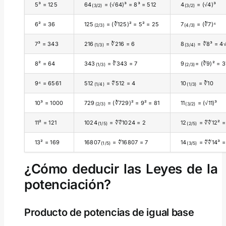
5³ = 125
64
= (√64)³ = 8³ = 512
4
= (√4)³
(3/2)
(3/2)
6² = 36
125
= (∛125)² = 5² = 25
7
= (∛7)⁴
(2/3)
(4/3)
7³ = 343
216
= ∛216 = 6
8
= ∜8³ = 4
(1/3)
(3/4)
8² = 64
343
= ∛343 = 7
9
= (∛9)² = 3
(1/3)
(2/3)
9⁴ = 6561
512
= ∜512 = 4
10
= ∛10
(1/4)
(1/3)
10³ = 1000
729
= (∛729)² = 9² = 81
11
= (√11)³
(2/3)
(3/2)
11² = 121
1024
= ∜∜1024 = 2
12
= ∜∜12² =
(1/5)
(2/5)
13² = 169
16807
= ∜16807 = 7
14
= ∜∜14³ = 
(1/5)
(3/5)
¿Cómo deducir las Leyes de la
potenciación?
Producto de potencias de igual base