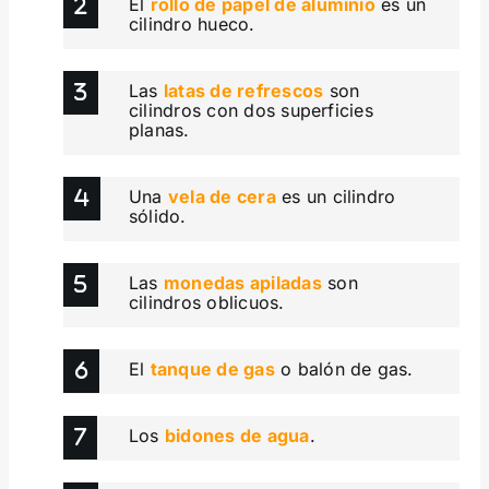
El
rollo de papel de aluminio
es un
cilindro hueco.
Las
latas de refrescos
son
cilindros con dos superficies
planas.
Una
vela de cera
es un cilindro
sólido.
Las
monedas apiladas
son
cilindros oblicuos.
El
tanque de gas
o balón de gas.
Los
bidones de agua
.