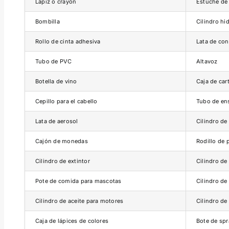
Lápiz o crayón
Estuche de 
Bombilla
Cilindro hi
Rollo de cinta adhesiva
Lata de co
Tubo de PVC
Altavoz
Botella de vino
Caja de cart
Cepillo para el cabello
Tubo de en
Lata de aerosol
Cilindro de
Cajón de monedas
Rodillo de 
Cilindro de extintor
Cilindro d
Pote de comida para mascotas
Cilindro de
Cilindro de aceite para motores
Cilindro de
Caja de lápices de colores
Bote de spr