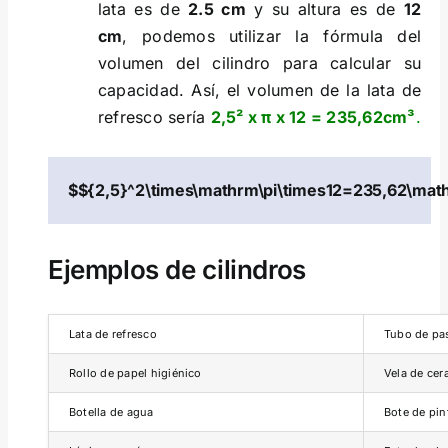
lata es de
2.5 cm
y su altura es de
12
cm
, podemos utilizar la fórmula del
volumen del cilindro para calcular su
capacidad. Así, el volumen de la lata de
refresco sería
2,5² x π x 12 = 235,62cm³
.
$${2,5}^2\times\mathrm\pi\times12=235,62\ma
Ejemplos de cilindros
Lata de refresco
Tubo de pas
Rollo de papel higiénico
Vela de cer
Botella de agua
Bote de pin