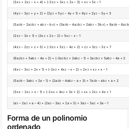
(3x
+ 2x
– x + 4) + (-2x
+ 3x
+ 2x – 3) = x
+ 5x – 1
3
2
3
2
3
(4y
– 3y
+ y + 2) + (2y
+ 5y
– 4y + 1) = 6y
+ 2y
– 3y + 3
3
2
3
2
3
2
(5a
b – 2a
b
+ ab
– b
) + (3a
b – 4a
b
+ 2ab
– 3b
) = 8a
b – 6a
b
3
2
2
3
4
3
2
2
3
4
3
2
(2x
– 3x + 1) + (3x
+ 2x – 2) = 5x
– x – 1
2
2
2
(4z
– 2z
+ z + 5) + (-3z
+ 5z
– 4z + 2) = z
+ 3z
– 3z + 7
3
2
3
2
3
2
(6a
b
+ 5ab
– 4a + 3) + (-3a
b
+ 2ab
– 1) = 3a
b
+ 5ab
– 4a + 2
2
3
2
2
3
2
2
3
2
(4x
– 3x
+ 2x + 1) + (-2x
+ 4x
– x – 2) = 2x
+ x
+ x – 1
3
2
3
2
3
2
(5a
b – 3ab
+ 2a – 1) + (2a
b – 4ab
– a + 3) = 7a
b – ab
+ a + 2
2
2
2
2
2
2
(3x
– 2x
+ x – 1) + (-2x
+ 4x
+ 3x + 2) = x
+ 2x
+ 4x + 1
4
2
4
2
4
2
(a
– 2a
+ a – 4) + (2a
– 3a
+ 2a + 3) = 3a
– 5a
+ 3a – 1
3
2
3
2
3
2
Forma de un polinomio
ordenado