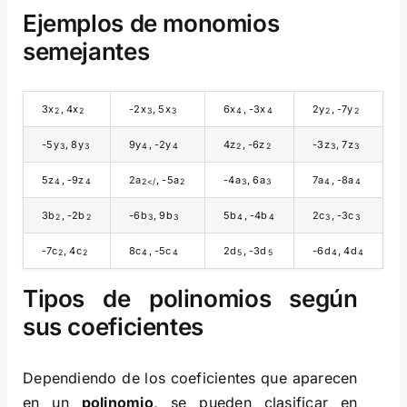
Ejemplos de monomios
semejantes
3x
, 4x
-2x
, 5x
6x
, -3x
2y
, -7y
2
2
3
3
4
4
2
2
-5y
, 8y
9y
, -2y
4z
, -6z
-3z
, 7z
3
3
4
4
2
2
3
3
5z
, -9z
2a
, -5a
-4a
, 6a
7a
, -8a
4
4
2</
2
3
3
4
4
3b
, -2b
-6b
, 9b
5b
, -4b
2c
, -3c
2
2
3
3
4
4
3
3
-7c
, 4c
8c
, -5c
2d
, -3d
-6d
, 4d
2
2
4
4
5
5
4
4
Tipos de polinomios según
sus coeficientes
Dependiendo de los coeficientes que aparecen
en un
polinomio
, se pueden clasificar en