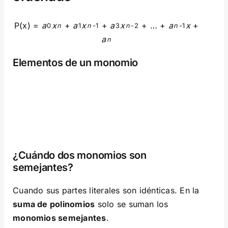
P(x) =
a
x
+
a
x
+
a
x
+ … +
a
x
+
0
n
1
n
-1
3
n
-2
n
-1
a
n
Elementos de un monomio
¿Cuándo dos monomios son
semejantes?
Cuando sus partes literales son idénticas. En la
suma de polinomios
solo se suman los
monomios semejantes
.