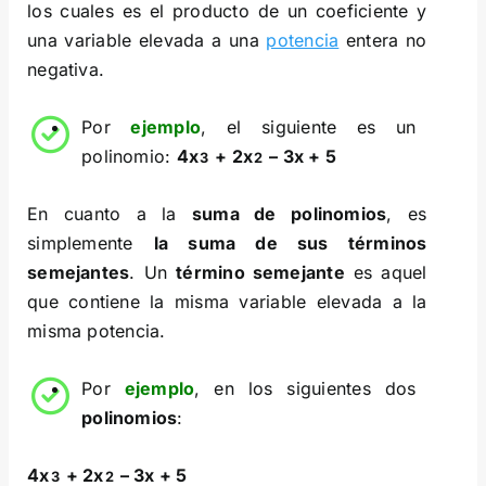
los cuales es el producto de un coeficiente y
una variable elevada a una
potencia
entera no
negativa.
Por
ejemplo
, el siguiente es un
polinomio:
4x
+ 2x
– 3x + 5
3
2
En cuanto a la
suma de polinomios
, es
simplemente
la suma de sus términos
semejantes
. Un
término semejante
es aquel
que contiene la misma variable elevada a la
misma potencia.
Por
ejemplo
, en los siguientes dos
polinomios
:
4x
+ 2x
– 3x + 5
3
2