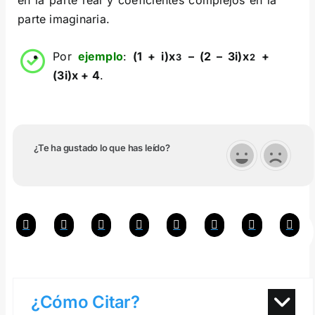
en la parte real y coeficientes complejos en la
parte imaginaria.
Por
ejemplo
:
(1 + i)x
– (2 – 3i)x
+
3
2
(3i)x + 4
.
¿Te ha gustado lo que has leído?
¿Cómo Citar?