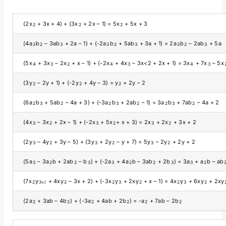
(2x
+ 3x + 4) + (3x
+ 2x – 1) = 5x
+ 5x + 3
2
2
2
(4a
b
– 3ab
+ 2a – 1) + (-2a
b
+ 5ab
+ 3a + 1) = 2a
b
– 2ab
+ 5a
3
2
3
3
2
3
3
2
3
(5x
+ 3x
– 2x
+ x – 1) + (-2x
+ 4x
– 3x<2 + 2x + 1) = 3x
+ 7x
– 5x
4
3
2
4
3
4
3
(3y
– 2y + 1) + (-2y
+ 4y – 3) = y
+ 2y – 2
2
2
2
(6a
b
+ 5ab
– 4a + 3) + (-3a
b
+ 2ab
– 1) = 3a
b
+ 7ab
– 4a + 2
2
3
2
2
3
2
2
3
2
(4x
– 3x
+ 2x – 1) + (-2x
+ 5x
+ x + 3) = 2x
+ 2x
+ 3x + 2
3
2
3
2
3
2
(2y
– 4y
+ 3y – 5) + (3y
+ 2y
– y + 7) = 5y
– 2y
+ 2y + 2
3
2
3
2
3
2
(5a
– 3a
b + 2ab
– b
) + (-2a
+ 4a
b – 3ab
+ 2b
) = 3a
+ a
b – ab
3
2
2
3
3
2
2
3
3
2
(7x
y
+ 4xy
– 3x + 2) + (-3x
y
+ 2xy
+ x – 1) = 4x
y
+ 6xy
+ 2xy
2
3</
2
2
3
2
2
3
2
(2a
+ 3ab – 4b
) + (-3a
+ 4ab + 2b
) = -a
+ 7ab – 2b
2
2
2
2
2
2